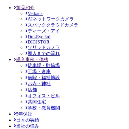
製品紹介
Verkada
AIネットワークカメラ
スパッククラウドカメラ
ディーズ・アイ
Dul-Eye 3rd
DIGISTOR
ソリッドカメラ
導入までの流れ
導入事例・価格
駐車場・駐輪場
工場・倉庫
病院・福祉施設
お寺・神社
店舗
オフィス・ビル
共同住宅
学校・教育機関
5年保証
日々の実績
当社の強み