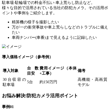
駐車場·駐輪場での料金不払い·車上荒らし防止など。
様々な目的で活用されている当社の防犯カメラ。その活用ポ
イントや事例をご紹介します。
精算機の様子を撮影したい
万が一の衝突事故や車上荒らしなどのトラブルに備え
たい
車両ナンバー(車番)まで見えるように記録したい
導入価格イメージ（参考例）
台数
費用イメージ（本体
導入対象
備考
目安
+工事）
30台収容の
高機能・高画質
5台
約150万円
駐車場
モデル
お悩み解決!防犯カメラ活用ポイント
事例01